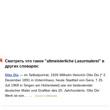
Смотреть что такое "altmeisterliche Lasurmalerei" в
других словарях:
Otto Dix
— im Selbstporträt, 1926 Wilhelm Heinrich Otto Dix (* 2.
Dezember 1891 in Untermhaus, heute Stadtteil von Gera; † 25.
Juli 1969 in Singen am Hohentwiel) war ein bedeutender
deutscher Maler und Grafiker des 20. Jahrhunderts. Otto Dix´
Werk ist von… …
Deutsch Wikipedia