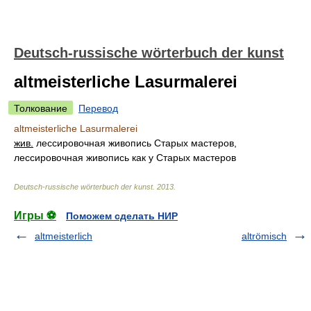
Deutsch-russische wörterbuch der kunst
altmeisterliche Lasurmalerei
Толкование
Перевод
altmeisterliche Lasurmalerei
жив.
лессировочная живопись Старых мастеров,
лессировочная живопись как у Старых мастеров
Deutsch-russische wörterbuch der kunst
.
2013
.
Игры ⚽
Поможем сделать НИР
altmeisterlich
altrömisch